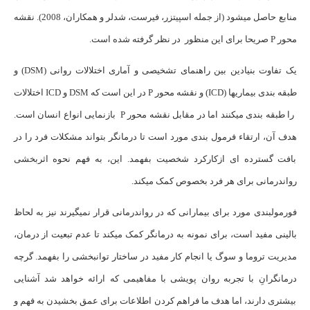
منابع حاصل می­شود (از جمله اسپیتزر، فیرست، شدلر و همکاران، 2008). نقشه
محور P صریحا برای این منظور در نظر گرفته شده است.
یک تفاوت بنیادین بین راهنمای تشخیصی و آماری اختلالات روانی (DSM) و
طبقه بندی بیماریها (ICD) و نقشه محور P در این است که DSM و ICD اختلالات
را طبقه بندی می­کنند اما در مقابل نقشه محور P بازنمایی انواع انسان است.
هدف آن، ارتقاء فرمول بندی مورد است تا درمانگر بتواند مشکلات فرد را در
بافت گسترده ای ازکارکرد شخصیت بفهمد. این، به فهم نحوه اثربخشی
رواندرمانی برای هر فرد بخصوص کمک می­کند.
فورمولبندی مورد برای بیمارانی که در رواندرمانی قرار نمی­گیرند نیز به لحاظ
بالینی مفید است، برای نمونه به درمانگر کمک می­کند تا عدم تبعیت از درمان،
مدیریت تروما و سوگ یا انجام کار مفید در ساختار توانبخشی را بفهمد. گرچه
درمانگرانِ با تجربه روان پویشی با مفاهیمی که ارائه خواهد شد آشنایی
بیشتری دارند، اما هدف ما فراهم کردن اطلاعات برای عمق بخشیدن به فهم و