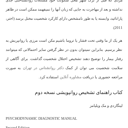
مردی که قبل از ترک شهر محل سکونت خود مشکلات روانشناختی جدی
نداشته و بعد از مهاجرت به جایی که زبان آنها را نمی­فهمد ممکن است در ظاهر
پارانائید، وابسته یا به طور نامشخص دارای کارکرد شخصیت مختل برسد (اختر،
2011).
هر یک از ما وقتی تحت فشار یا تروما باشیم مکن است مرزی یا روانپریش به
نظر برسیم. بنابراین نمی­توان بدون در نظر گرفتن سایر احتمالاتی که می­توانند
رفتار بیمار را توضیح دهند تشخیص اختلال شخصیت گذاشت.
برای آگاهی از
سلامت شخصیت می توان از کمک
دکتر روانشناس در تهران
به صورت
مراجعه حضوری یا دریافت
مشاوره آنلاین
استفاده کرد.
کتاب راهنمای تشخیص روانپویشی نسخه دوم
لینگاردی و مک ویلیامز
PSYCHODYNAMIC DIAGNOSTIC MANUAL
Second Edition