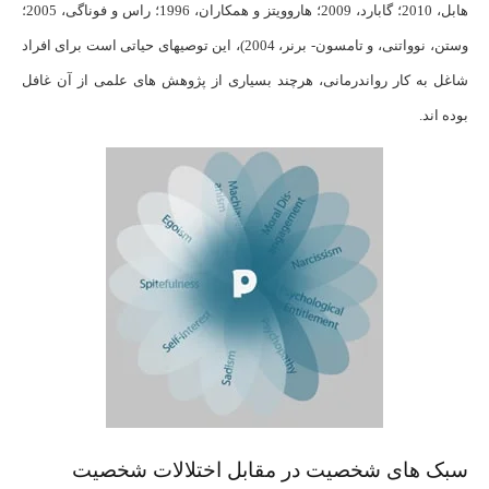
هابل، 2010؛ گابارد، 2009؛ هاروویتز و همکاران، 1996؛ راس و فوناگی، 2005؛
وستن، نوواتنی، و تامسون- برنر، 2004)، این توصیه­ای حیاتی است برای افراد
شاغل به کار رواندرمانی، هرچند بسیاری از پژوهش های علمی از آن غافل
بوده اند.
سبک های شخصیت در مقابل اختلالات شخصیت