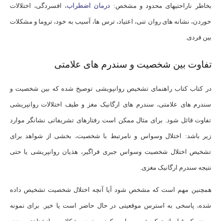
بخاطر ناراحتی­های محدود و مشخص:
درمان اضطراب
، افسردگی، اختلالات
خوردن، نشانه های روان تنی، اعتیاد، ترس ها، آسیب به خود، تروما و مشکلات
بین فردی.
تفاوت بین شخصیت و سندرم های علامتی
در کتاب کتاب راهنمای تشخیص روانپویشی توصیخ شده که بین شخصیت و
سندرم های علامتی، سندرم های ارگانیک مغز و طیف اختلالات روانپریشی
تفاوت قائل شود. برای مثال ممکن است رفتارهای تشریفاتی نشانگر موارد
زیر باشد: اختلال وسواس و نامرتبط با شخصیت، بخشی از شواهد برای
تشخیص اختلال شخصیت وسواس جبری فراگیر، هذیان روانپریشی یا حتی
نتیجه سندرم ارگانیک مغزی.
همچنین مهم است که مشخص شود آیا آنچه اختلال شخصیت تشخیص داده
شده، پاسخی به استرس موقعیتی در حال حاضر است یا خیر. برای نمونه