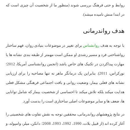
روابط و حتی فرهنگ بررسی شوند (منظور ما از شخصیت آن چیزی است که
در ابتدا منش نامیده میشد).
هدف رواندرمانی
با توجه به هدف
روانشناس
برای تغییر در موضوعات بنیادی روان، فهم ساختار
رواشناختی فرد و مسیر رشدی او ممکن است مهم­تر از طبقه بندی نشانه ها یا
مهارت پیداکردن در تکنیک های خاص باشد (انجمن روانشناسی آمریکا، 2012؛
نورکراس، 2011). بنابراین یک درمانگر ماهر نه تنها مصاحبه را برای ارزیابی
نشانه های فعلی بیمار، وضعیت روانی و بافت اجتماعی فرهنگی مشکل فعلی
هدایت می­کند بلکه تلاش می­کند تا احساسی از شخصیت بیمار که شامل توانایی
ها، ضعف ها و سایر موضوعات اصلی ساختاری است را بدست آورد.
در نتایج پژوهش­های رواندرمانی، محققین توجه به نقش تفاوت های شخصیتی را
آغاز کرده اند (از قبیل بلات، 1990، 1992، 1993، 2008؛ دانکن، میلر، وامپولد، و