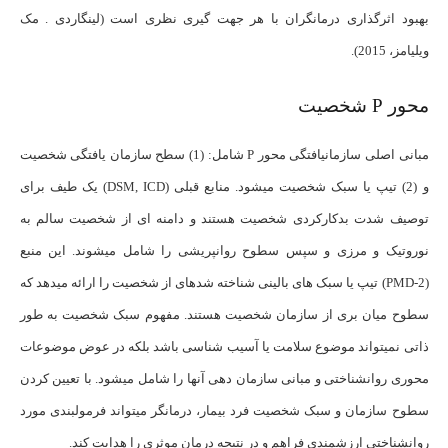
بهبود اثرگذاری درمانگران با هر جهت گیری نظری است (لینگاردی . مک
ویلیامز، 2015).
محور P شخصیت
مبانی اصلی سازمان­یافتگی محور P شامل: (1) سطح سازمان یافتگی شخصیت
و (2) تیپ یا سبک شخصیت می­شود. منابع قبلی (DSM, ICD) یک طیف برای
توصیف شدت بدکارکردی شخصیت هستند و دامنه ای از شخصیت سالم به
نوروتیک و مرزی و سپس سطوح روانپریشی را شامل می­شوند. این منبع
(PMD-2) تیپ یا سبک های بالینی شناخته شده­ای از شخصیت را ارائه می­دهد که
سطوح میان بری از سازمان شخصیت هستند. مفهوم سبک شخصیت به طور
ذاتی نمی­تواند موضوع سلامت یا آسیب شناسی باشد بلکه در عوض موضوعات
محوری روانشناختی و مبانی سازمان دهی آنها را شامل می­شود. با تعیین کردن
سطوح سازمان و سبک شخصیت فرد بیمار، درمانگر می­تواند فرمولبندی مورد
روانشناختی ارزشمندی فراهم و در نتیجه درمان موثری را هدایت کند.