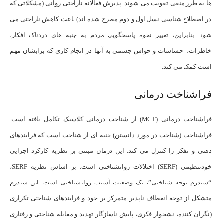
ها به طرز منفی تقویت می شوند. پذیرش فعالانه ناراحتی روانی (مشکلاتی که
در اصطلاح شناسی نسل اول و دوم مطرح شده اند) باعث کاهش ناراحتی می
شود. بنابراین، تغییر نحوه پاسخگویی مردم به جنبه های دردناک افکار،
خاطرات، احساسات و حواس جسمی به آنها در انجام کاری که برایشان مهم
است کمک می کند.
فراشناخت درمانی
فراشناخت درمانی (MCT) از شناخت درمانی کلاسیک تکامل یافته است.
فراشناخت (شناخت در مورد دانستن) جنبه ای از شناخت است که فرایندهای
ذهنی و تفکر را کنترل می کند. این درمان مبتنی بر نظریه کارکرد اجرایی
خودتنظیمی (SERF) اختلالات روانشناختی است. بر اساس نظریه SERF،
“سندرم توجه شناختی”، یک وضعیت آسیب روانشناختی است. این سندرم
متشکل از توجه انعطاف ناپذیر متمرکز بر خود و فرایندهای شناختی تکراری
(نگران کننده، نشخوار فکری، پایش ناسازگار تهدید و مقابله شناختی و رفتاری