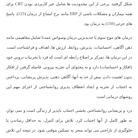
شکل گرفتند. برخی از این محدودیت ها شامل غیر کاربردی بودن CBT برای
همه بیماران و مشکلات ناشی از ERP مانند نرخ امتناع از درمان (25٪)، پاسخ
های جزئی (50٪) به درمان بود.
درمان های موج سوم یا جدیدترین درمان وسواس عمدتا شامل مفاهیمی مانند
ذهن آگاهی، احساسات، پذیرش، روابط، ارزش ها، اهداف و فراشناخت است.
در این درمان ها، تمرکز بر اصلاح رابطه ای است که فرد با تجربیات درونی خود
(افکار و احساسات) دارد و نه محتوای آن تجربه بیرونی. فاصله گرفتن از افکار
بدون اهمیت دادن بیش از حد به آنها، آگاهی ذهنی، پذیرش پریشانی، پرداختن
به اجتناب از تجربه و ایجاد انعطاف پذیری روانشناختی از اجزای مهم این
روشهای درمانی است.
درد و پریشانی روانشناختی بخشی اجتناب ناپذیر از زندگی است و نمی توان
به طور کامل از آنها اجتناب کرد. تلاش برای کنترل، به حداقل رساندن یا
جلوگیری از ناراحتی می تواند منجر به تسکین موقتی شود. در نتیجه این تلاش