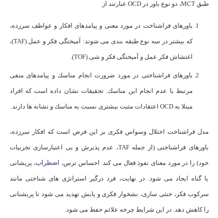
طبق MCT، دو نوع باور در OCD عبارتند از
باورهای فراشناخت در مورد معنی و پیامدهای افکار و عواطف سرزده،
که بیشتر در سه نوع طبقه بندی می شوند: آمیختگی فکر و عمل (TAF)،
اغتشاش فکر عمل و آمیختگی فکر و شی (TOF).
باورهای فراشناختی در مورد ضرورت انجام مناسك و پیامدهای منفی
مرتبط با عدم انجام این مناسك. تحقیقات نشان داده است كه افراد
مبتلا به OCD اعتقادات مثبت بیشتری نسبت به مناسك و نشانه ها دارند.
مدل فراشناخت اختلال وسواس فکری بر این فرض است که افکار سرزده،
باورهای فراشناختی (از جمله TAF، عدم پذیرش و بی اعتبارسازی تجربیات
خود) را در مورد معنای نفوذ فعال می کند. احساس ترس،
اضطراب
، پریشانی
یا گناه ایجاد می شود. در نهایت، فرد درگیر استراتژی های شناختی مانند
سرکوب فکر، خنثی سازی، نشخوار فکری و پایش تهدید می شود تا پریشنانی
را کاهش دهد. در این شرایط چرخه علائم حفظ می شود.