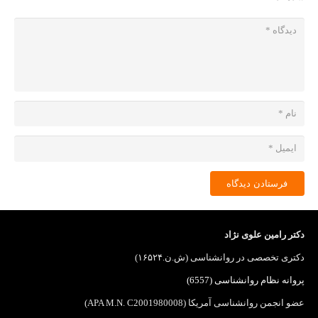
فرستادن دیدگاه
دکتر رامین علوی نژاد
دکتری تخصصی در روانشناسی (ش.ن.۱۶۵۲۴)
پروانه نظام روانشناسی (6557)
عضو انجمن روانشناسی آمریکا (APA M.N. C2001980008)