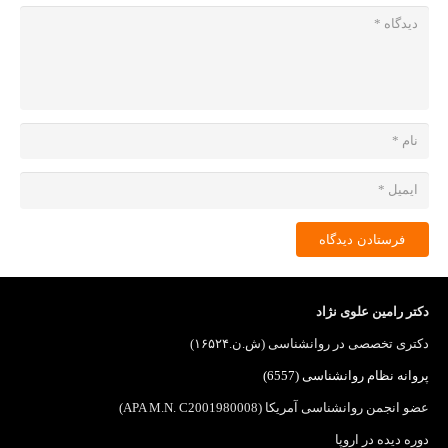
فرستادن دیدگاه
دکتر رامین علوی نژاد
دکتری تخصصی در روانشناسی (ش.ن.۱۶۵۲۴)
پروانه نظام روانشناسی (6557)
عضو انجمن روانشناسی آمریکا (APA M.N. C2001980008)
دوره دیده در اروپا